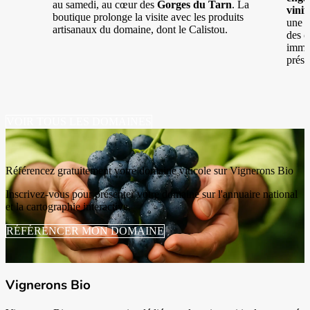
au samedi, au cœur des
Gorges du Tarn
. La
vinif
boutique prolonge la visite avec les produits
une
a
artisanaux du domaine, dont le Calistou.
des
d
immer
prése
VOIR TOUS LES DOMAINES
Référencez gratuitement votre domaine viticole sur Vignerons Bio
Inscrivez-vous pour présenter votre domaine sur l'annuaire national
et la cartographie interactive.
RÉFÉRENCER MON DOMAINE
Vignerons Bio