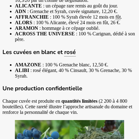
16,5/20 par un comité de dégustation.
ALICANTE
: un cépage rare remis au goût du jour.
ADN
: Grenache et Syrah, cuvée signature, 12,20 €.
AFFRANCHIE
: 100 % Syrah élevée 12 mois en
fût
.
ALORS
: 100 % Alicante, élevé 24 mois en fût, 26 €.
ARAMON
: hommage à ce cépage oublié.
ACROSS THE UNIVERSE
: 100 % Carignan, dédié à son
père.
Les cuvées en blanc et
rosé
AMAZONE
: 100 % Grenache blanc, 12,50 €.
ALIBI
: rosé élégant, 40 % Cinsault, 30 % Grenache, 30 %
Syrah.
Une production confidentielle
Chaque cuvée est produite en
quantités limitées
(2 200 à 4 800
bouteilles). Cette rareté illustre l’approche artisanale du domaine et
renforce la personnalité de chaque vin.