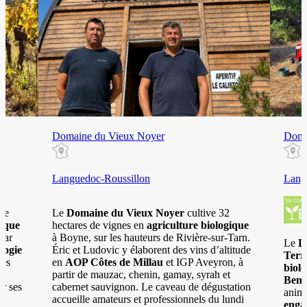
Domaine du Vieux Noyer
Doma
Languedoc-Roussillon
Lang
le
Le
Domaine du Vieux Noyer
cultive 32
gique
hectares de vignes en
agriculture biologique
par
à Boyne, sur les hauteurs de Rivière-sur-Tarn.
Le
D
logie
Éric et Ludovic y élaborent des vins d’altitude
Terr
tes
en
AOP Côtes de Millau
et IGP Aveyron, à
biol
partir de mauzac, chenin, gamay, syrah et
Benj
r ses
cabernet sauvignon. Le caveau de dégustation
animi
à
accueille amateurs et professionnels du lundi
enga