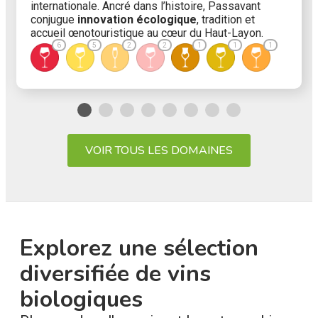
internationale. Ancré dans l’histoire, Passavant
conjugue
innovation écologique
, tradition et
accueil œnotouristique au cœur du Haut-Layon.
6
5
2
2
1
1
1
VOIR TOUS LES DOMAINES
Explorez une sélection
diversifiée de vins
biologiques