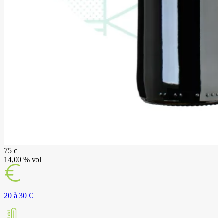
75 cl
14,00 % vol
20 à 30 €