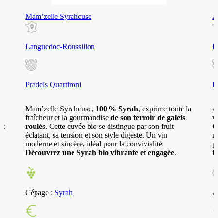
Mam’zelle Syrahcuse
A
Languedoc-Roussillon
L
Pradels Quartironi
P
,
Mam’zelle Syrahcuse,
100 % Syrah
, exprime toute la
A
s
fraîcheur et la gourmandise
de son terroir de galets
v
it
roulés
. Cette cuvée bio se distingue par son fruit
G
éclatant, sa tension et son style digeste. Un vin
m
moderne et sincère, idéal pour la convivialité.
p
Découvrez une Syrah bio vibrante et engagée
.
f
Cépage :
Syrah
A