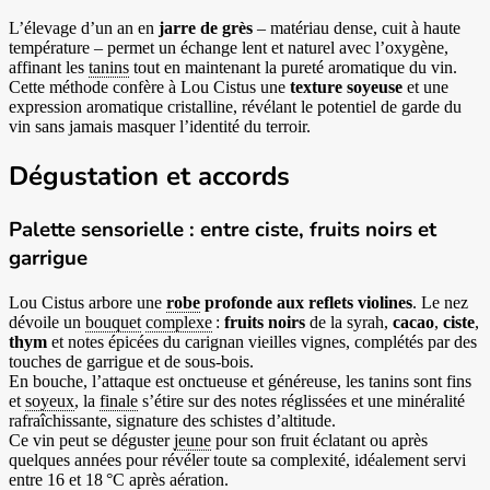
L’élevage d’un an en
jarre de grès
– matériau dense, cuit à haute
température – permet un échange lent et naturel avec l’oxygène,
affinant les
tanins
tout en maintenant la pureté aromatique du vin.
Cette méthode confère à Lou Cistus une
texture soyeuse
et une
expression aromatique cristalline, révélant le potentiel de garde du
vin sans jamais masquer l’identité du terroir.
Dégustation et accords
Palette sensorielle : entre ciste, fruits noirs et
garrigue
Lou Cistus arbore une
robe
profonde aux reflets violines
. Le nez
dévoile un
bouquet
complexe
:
fruits noirs
de la syrah,
cacao
,
ciste
,
thym
et notes épicées du carignan vieilles vignes, complétés par des
touches de garrigue et de sous-bois.
En bouche, l’attaque est onctueuse et généreuse, les tanins sont fins
et
soyeux
, la
finale
s’étire sur des notes réglissées et une minéralité
rafraîchissante, signature des schistes d’altitude.
Ce vin peut se déguster
jeune
pour son fruit éclatant ou après
quelques années pour révéler toute sa complexité, idéalement servi
entre 16 et 18 °C après aération.