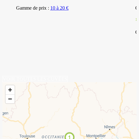
Gamme de prix :
10 à 20 €
C
G
VOIR TOUTES LES CUVÉES