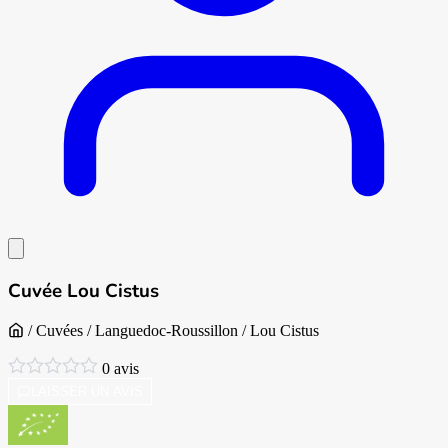
Cuvée Lou Cistus
Accueil
/
Cuvées
/
Languedoc-Roussillon
/
Lou Cistus
0 avis
0.0/5 étoiles
LAISSER UN AVIS