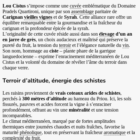
Lou Cistus
s’impose comme une
cuvée
emblématique du Domaine
Pradels Quartironi, unique par son
assemblage
paritaire de
Carignan
vieilles vignes
et de
Syrah
. Cette alliance rare offre un
équilibre remarquable entre la gourmandise et la fraîcheur du
carignan et la profondeur épicée de la syrah.
L’originalité de cette cuvée réside aussi dans son
élevage
d’un an
en jarre de grès
, un choix audacieux et maîtrisé qui préserve la
pureté du fruit, la tension du
terroir
et l’élégance naturelle du
vin
.
Son nom, hommage au
ciste
– plante phare de la garrigue
languedocienne – exprime l’enracinement méditerranéen de Lou
Cistus et la volonté du domaine de révéler l’âme du terroir dans
chaque verre.
Terroir d’altitude, énergie des schistes
Les raisins proviennent de
vrais coteaux arides de schistes
,
perchés à
300 mètres d’altitude
au hameau du Priou. Ici, les sols
fissurés, pauvres et acides forcent la vigne à s’enraciner
profondément, offrant au vin une
minéralité
et une tension
incomparables.
Le climat méditerranéen, marqué par de fortes amplitudes
thermiques entre journées chaudes et nuits fraîches, favorise la
maturité
phénolique
, tout en préservant la fraîcheur
aromatique
et la
complexité du fruit.