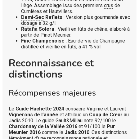
liège. Assemblage issu des premiers
crus
de
Cumières et Hautvillers.
Demi-Sec
Reflets
: Version plus gourmande avec
dosage
à 32 g/l.
Ratafia
Solera
: Vieilli en fûts de chêne, élaboré à
partir de Pinot Meunier.
Fine Champenoise
: Eau-de-vie de Champagne
distillée et vieillie en fûts, à 41 % vol.
Reconnaissance et
distinctions
Récompenses majeures
Le
Guide Hachette 2024
consacre Virginie et Laurent
Vignerons de l’année
et attribue un
Coup de Cœur
au
Jadis 2010. Le guide Gault&Millau note 92/100 le
Chardonnay de la Vallée 2016
et 91/100 le
Pur
Meunier 2016
comme le
Jadis 2010
. Ces distinctions
témoignent d’une reconnaissance nationale et