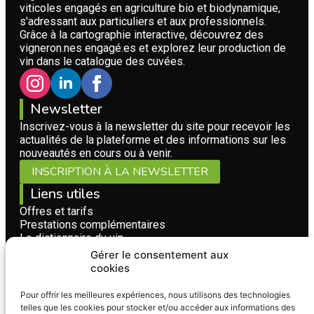
viticoles engagés en agriculture bio et biodynamique,
s'adressant aux particuliers et aux professionnels.
Grâce à la cartographie interactive, découvrez des
vigneron.nes engagé.es et explorez leur production de
vin dans le catalogue des cuvées.
Newsletter
Inscrivez-vous à la newsletter du site pour recevoir les
actualités de la plateforme et des informations sur les
nouveautés en cours ou à venir.
INSCRIPTION À LA NEWSLETTER
Liens utiles
Offres et tarifs
Prestations complémentaires
Le dictionnaire du vin
Questions fréquentes
Gérer le consentement aux
Conditions Générales d'Utilisation
cookies
Nous contacter
Pour offrir les meilleures expériences, nous utilisons des technologies
Pour toute question, suggestion ou collaboration
telles que les cookies pour stocker et/ou accéder aux informations des
concernant la plateforme Vignerons Bio, n'hésitez pas à