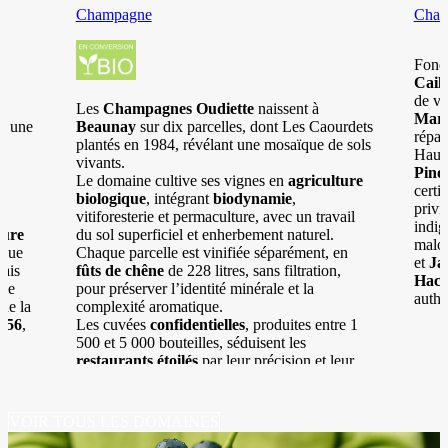
Champagne
Cham
Fond
Cail
de vi
n
Les
Champagnes Oudiette
naissent à
Mar
83 une
Beaunay
sur dix parcelles, dont Les Caourdets
répar
plantés en 1984, révélant une mosaïque de sols
Hautv
vivants.
Pino
Le domaine cultive ses vignes en
agriculture
certi
biologique
, intégrant
biodynamie
,
privi
vitiforesterie et permaculture, avec un travail
indig
ture
du sol superficiel et enherbement naturel.
malol
ique
Chaque parcelle est vinifiée séparément, en
et
Ja
rais
fûts de chêne
de 228 litres, sans filtration,
Hach
ble
pour préserver l’identité minérale et la
authen
de la
complexité aromatique.
B56
,
Les cuvées
confidentielles
, produites entre 1
500 et 5 000 bouteilles, séduisent les
restaurants étoilés
par leur précision et leur
expression parcellaire unique.
VOIR TOUS LES DOMAINES