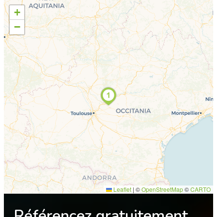
+
−
Leaflet
|
©
OpenStreetMap
©
CARTO
Référencez gratuitement