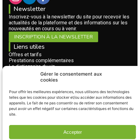
Newsletter
Inscrivez-vous à la newsletter du site pour recevoir les
actualités de la plateforme et des informations sur les
nouveautés en cours ou à venir.
INSCRIPTION À LA NEWSLETTER
Liens utiles
Offres et tarifs
Prestations complémentaires
Le dictionnaire du vin
Questions fréquentes
Gérer le consentement aux
Conditions Générales d'Utilisation
cookies
Nous contacter
Pour offrir les meilleures expériences, nous utilisons des technologies
Pour toute question, suggestion ou collaboration
telles que les cookies pour stocker et/ou accéder aux informations des
concernant la plateforme Vignerons Bio, n'hésitez pas à
appareils. Le fait de ne pas consentir ou de retirer son consentement
nous appeler ou à utiliser notre formulaire de contact.
peut avoir un effet négatif sur certaines caractéristiques et fonctions du
FORMULAIRE DE CONTACT
site.
Accepter
L'abus d'alcool est dangereux pour la santé - À consommer avec
modération