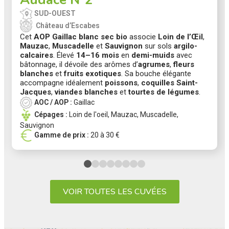
SUD-OUEST
Château d’Escabes
Cet
AOP Gaillac blanc sec bio
associe
Loin de l’Œil
,
Mauzac
,
Muscadelle
et
Sauvignon
sur sols
argilo-
calcaires
. Élevé
14–16 mois
en
demi-muids
avec
bâtonnage, il dévoile des arômes d’
agrumes
,
fleurs
blanches
et
fruits exotiques
. Sa bouche élégante
accompagne idéalement
poissons
,
coquilles Saint-
Jacques
,
viandes blanches
et
tourtes de légumes
.
AOC / AOP :
Gaillac
Cépages :
Loin de l'oeil
,
Mauzac
,
Muscadelle
,
Sauvignon
Gamme de prix :
20 à 30 €
VOIR TOUTES LES CUVÉES