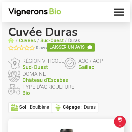
Cuvée Duras
Accueil
/
Cuvées
/
Sud-Ouest
/
Duras
LAISSER UN AVIS
0.0/5
0 avis
étoiles
RÉGION VITICOLE
AOC / AOP
Sud-Ouest
Gaillac
DOMAINE
Château d’Escabes
TYPE D'AGRICULTURE
Bio
Sol :
Boulbène
Cépage :
Duras