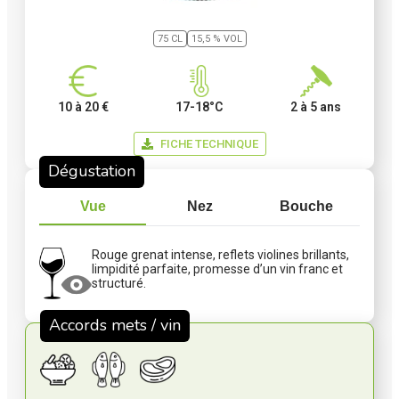
75 CL
15,5 % VOL
10 à 20 €
17-18°C
2 à 5 ans
FICHE TECHNIQUE
Dégustation
Vue
Nez
Bouche
Rouge grenat intense, reflets violines brillants,
limpidité parfaite, promesse d’un vin franc et
structuré.
Accords mets / vin