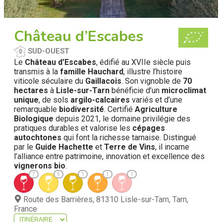
Château d’Escabes
SUD-OUEST
Le
Château d’Escabes
, édifié au XVIIe siècle puis
transmis à la
famille Hauchard
, illustre l’histoire
viticole séculaire du
Gaillacois
. Son vignoble de
70
hectares
à
Lisle-sur-Tarn
bénéficie d’un
microclimat
unique
, de sols
argilo-calcaires
variés et d’une
remarquable
biodiversité
. Certifié
Agriculture
Biologique
depuis 2021, le domaine privilégie des
pratiques durables et valorise les
cépages
autochtones
qui font la richesse tarnaise. Distingué
par le
Guide Hachette
et
Terre de Vins
, il incarne
l’alliance entre patrimoine, innovation et excellence des
vignerons bio
.
7
5
1
1
1
Route des Barrières, 81310 Lisle-sur-Tarn, Tarn,
France