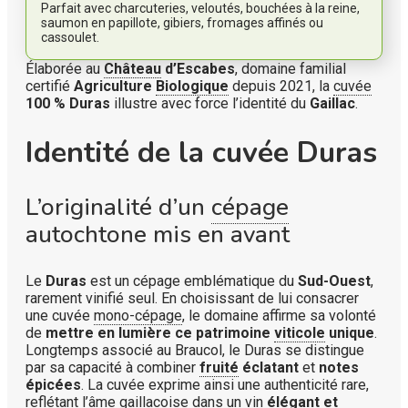
Parfait avec charcuteries, veloutés, bouchées à la reine,
saumon en papillote, gibiers, fromages affinés ou
cassoulet.
Élaborée au
Château
d’Escabes
, domaine familial
certifié
Agriculture
Biologique
depuis 2021, la
cuvée
100 % Duras
illustre avec force l’identité du
Gaillac
.
Identité de la cuvée Duras
L’originalité d’un
cépage
autochtone mis en avant
Le
Duras
est un cépage emblématique du
Sud-Ouest
,
rarement vinifié seul. En choisissant de lui consacrer
une cuvée
mono-cépage
, le domaine affirme sa volonté
de
mettre en lumière ce patrimoine
viticole
unique
.
Longtemps associé au Braucol, le Duras se distingue
par sa capacité à combiner
fruité
éclatant
et
notes
épicées
. La cuvée exprime ainsi une authenticité rare,
reflétant l’âme gaillacoise dans un
vin
élégant
et