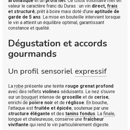
aromatique
et un
profil net
. Ce choix volontaire met en
valeur le caractère franc du Duras : un vin
direct,
frais
et structuré
, prêt à boire mais doté d’une
aptitude de
garde de 5 ans
. La mise en bouteille intervient lorsque
le vin a atteint un équilibre optimal, garantissant
constance et qualité.
Dégustation et accords
gourmands
Un profil sensoriel
expressif
La
robe
présente une teinte
rouge grenat profond
avec des reflets
violines
séduisants. Le nez s’ouvre
sur un
bouquet
intense de
groseille
et de
cerise
,
enrichi de
poivre noir
et de
réglisse
. En bouche,
l’attaque est
fruitée et épicée
, soutenue par une
structure élégante
et des
tanins
fondus
. La
finale
,
longue et chaleureuse, conserve une
fraîcheur
vivifiante
qui rend le vin particulièrement digeste.