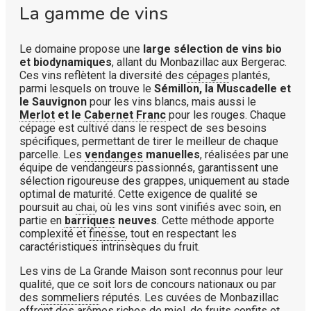
La gamme de vins
Le domaine propose une
large sélection de vins bio
et biodynamiques
, allant du Monbazillac aux Bergerac.
Ces vins reflètent la diversité des
cépages
plantés,
parmi lesquels on trouve le
Sémillon, la Muscadelle et
le Sauvignon
pour les vins blancs, mais aussi le
Merlot
et le
Cabernet Franc
pour les rouges. Chaque
cépage est cultivé dans le respect de ses besoins
spécifiques, permettant de tirer le meilleur de chaque
parcelle. Les
vendanges
manuelles
, réalisées par une
équipe de vendangeurs passionnés, garantissent une
sélection rigoureuse des grappes, uniquement au stade
optimal de maturité. Cette exigence de qualité se
poursuit au
chai
, où les vins sont vinifiés avec soin, en
partie en
barriques
neuves
. Cette méthode apporte
complexité et
finesse
, tout en respectant les
caractéristiques intrinsèques du fruit.
Les vins de La Grande Maison sont reconnus pour leur
qualité, que ce soit lors de concours nationaux ou par
des
sommeliers
réputés. Les cuvées de Monbazillac
offrent des arômes
riches
de miel, de fruits confits et