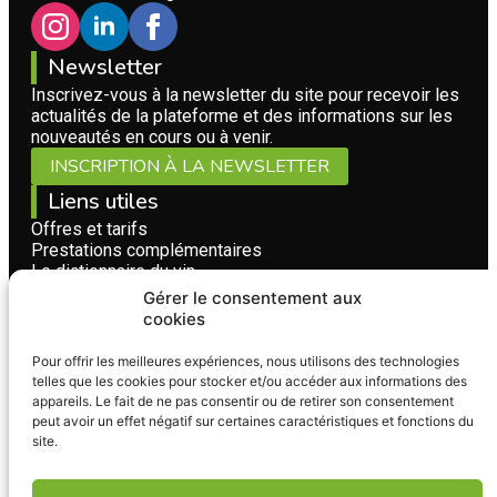
Newsletter
Inscrivez-vous à la newsletter du site pour recevoir les
actualités de la plateforme et des informations sur les
nouveautés en cours ou à venir.
INSCRIPTION À LA NEWSLETTER
Liens utiles
Offres et tarifs
Prestations complémentaires
Le dictionnaire du vin
Questions fréquentes
Gérer le consentement aux
Conditions Générales d'Utilisation
cookies
Nous contacter
Pour offrir les meilleures expériences, nous utilisons des technologies
Pour toute question, suggestion ou collaboration
telles que les cookies pour stocker et/ou accéder aux informations des
concernant la plateforme Vignerons Bio, n'hésitez pas à
appareils. Le fait de ne pas consentir ou de retirer son consentement
nous appeler ou à utiliser notre formulaire de contact.
peut avoir un effet négatif sur certaines caractéristiques et fonctions du
FORMULAIRE DE CONTACT
site.