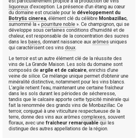
est particulièrement propice à la production de vins
liquoreux
d’exception. La présence d’un étang au cœur
du domaine est cruciale pour le
développement du
Botrytis cinerea
, élément clé du célèbre
Monbazillac
,
surnommé la «
pourriture noble
». Ce champignon, qui se
développe sous certaines conditions d’humidité et de
chaleur, est responsable de la concentration des sucres
dans les
baies
, donnant naissance aux
arômes
uniques
qui caractérisent ces vins
doux
.
Le terroir est un autre élément clé de la réussite des
vins de La Grande Maison. Les sols du domaine sont
composés de
argile et de calcaire
, enrichis d’une
veine de silice. Ce mélange unique permet d’obtenir une
minéralité distinctive, notamment pour les vins blancs.
L’argile retient l’eau, maintenant une certaine fraîcheur
dans les sols durant les périodes de sécheresse,
tandis que le calcaire apporte cette typicité minérale qui
fait la renommée des grands vins de Monbazillac. Ce
terroir, conjugué à une viticulture respectueuse de la
terre, donne des vins aux arômes
complexes
, souvent
floraux, avec une
fraîcheur remarquable
qui les
distingue des autres appellations de la région.