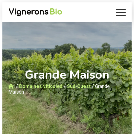
Grande Maison
Accueil
/
Domaines viticoles
/
Sud-Ouest
/
Grande
Maison